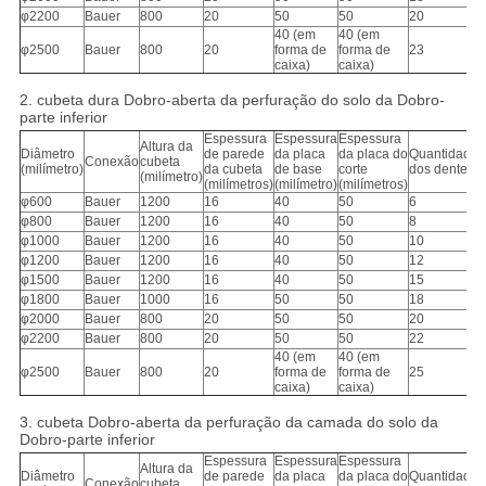
φ2200
Bauer
800
20
50
50
20
40 (em
40 (em
φ2500
Bauer
800
20
forma de
forma de
23
caixa)
caixa)
2. cubeta dura Dobro-aberta da perfuração do solo da Dobro-
parte inferior
Espessura
Espessura
Espessura
Altura da
Diâmetro
de parede
da placa
da placa do
Quantidade
Conexão
cubeta
(milímetro)
da cubeta
de base
corte
dos dentes
(milímetro)
(milímetros)
(milímetro)
(milímetros)
φ600
Bauer
1200
16
40
50
6
φ800
Bauer
1200
16
40
50
8
φ1000
Bauer
1200
16
40
50
10
φ1200
Bauer
1200
16
40
50
12
φ1500
Bauer
1200
16
40
50
15
φ1800
Bauer
1000
16
50
50
18
φ2000
Bauer
800
20
50
50
20
φ2200
Bauer
800
20
50
50
22
40 (em
40 (em
φ2500
Bauer
800
20
forma de
forma de
25
caixa)
caixa)
3. cubeta Dobro-aberta da perfuração da camada do solo da
Dobro-parte inferior
Espessura
Espessura
Espessura
Altura da
Diâmetro
de parede
da placa
da placa do
Quantidade
Conexão
cubeta