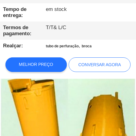
EXCURSÃO
Tempo de
em stock
DA
entrega:
FÁBRICA
Termos de
T/T& L/C
pagamento:
CONTROLE
Realçar:
,
tubo de perfuração
broca
DA
QUALIDADE
MELHOR PREÇO
CONVERSAR AGORA
CONTACTE-
NOS
CONVERSAR
AGORA