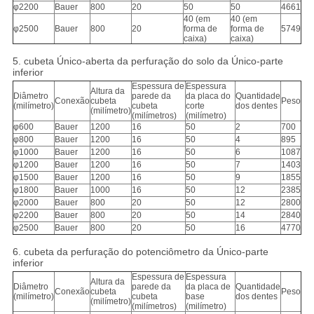
φ2200
Bauer
800
20
50
50
4661
40 (em
40 (em
φ2500
Bauer
800
20
forma de
forma de
5749
caixa)
caixa)
5. cubeta Único-aberta da perfuração do solo da Único-parte
inferior
Espessura de
Espessura
Altura da
Diâmetro
parede da
da placa do
Quantidade
Conexão
cubeta
Peso
(milímetro)
cubeta
corte
dos dentes
(milímetro)
(milímetros)
(milímetro)
φ600
Bauer
1200
16
50
2
700
φ800
Bauer
1200
16
50
4
895
φ1000
Bauer
1200
16
50
6
1087
φ1200
Bauer
1200
16
50
7
1403
φ1500
Bauer
1200
16
50
9
1855
φ1800
Bauer
1000
16
50
12
2385
φ2000
Bauer
800
20
50
12
2800
φ2200
Bauer
800
20
50
14
2840
φ2500
Bauer
800
20
50
16
4770
6. cubeta da perfuração do potenciômetro da Único-parte
inferior
Espessura de
Espessura
Altura da
Diâmetro
parede da
da placa de
Quantidade
Conexão
cubeta
Peso
(milímetro)
cubeta
base
dos dentes
(milímetro)
(milímetros)
(milímetro)