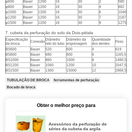
φ600
Bauer
1200
16
30
2
580
φ800
Bauer
1200
16
30
4
882
φ1000
Bauer
1200
16
30
6
1040
φ1200
Bauer
1200
16
30
7
1187
φ1500
Bauer
1200
16
30
9
1275
7. cubeta da perfuração do solo da Dois-pétala
Especificação
Diâmetro
Diâmetro da
Quantidade
Conexão
Peso
da broca
reto do tubo
engrenagem
dos dentes
BS600
Bauer
520
600
4
819
BS800
Bauer
680
800
6
1165,5
BS1000
Bauer
860
1000
8
1480,5
BS1200
Bauer
1060
1200
10
2047,5
BS1500
Bauer
1360
15000
12
2866,5
TUBULAÇÃO DE BROCA
ferramentas de perfuração
Bocado de broca
Obter o melhor preço para
Acessórios da perfuração de
séries da cubeta da argila