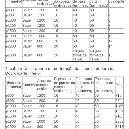
(milímetro)
da cubeta
de base
corte
dos dentes
(milímetro)
(milímetros)
(milímetro)
(milímetros)
φ600
Bauer
1200
16
40
50
2
φ800
Bauer
1200
16
40
50
4
φ1000
Bauer
1200
16
40
50
6
φ1200
Bauer
1200
16
40
50
7
φ1500
Bauer
1200
16
40
50
9
φ1800
Bauer
1000
16
50
50
12
φ2000
Bauer
800
20
50
50
12
φ2200
Bauer
800
20
50
50
14
40 (em
40 (em
φ2500
Bauer
800
20
forma de
forma de
16
caixa)
caixa)
4. cubeta Único-aberta da perfuração da limpeza do furo da
Dobro-parte inferior
Espessura
Espessura
Espessura
Altura da
Diâmetro
de parede da
da placa de
da placa do
Conexão
cubeta
Peso
(milímetro)
cubeta
base
corte
(milímetro)
(milímetros)
(milímetro)
(milímetros)
φ600
Bauer
1200
16
40
50
719
φ800
Bauer
1200
16
40
50
984
φ1000
Bauer
1200
16
40
50
1189
φ1200
Bauer
1200
16
40
50
1557
φ1500
Bauer
1200
16
40
50
2103
φ1800
Bauer
1000
16
50
50
2856
φ2000
Bauer
800
20
50
50
3618