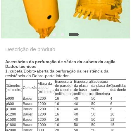
COMPANY
NEWS
MAPA
DO
SITE
Descrição de produto
Acessórios da perfuração de séries da cubeta da argila
POLÍTICA
Dados técnicos
1. cubeta Dobro-aberta da perfuração da resistência da
DE
resistência da Dobro-parte inferior
Espessura
Espessura
Espessura
Altura da
PRIVACIDADE
Diâmetro
de parede
da placa
da placa do
Quantidade
Conexão
cubeta
(milímetro)
da cubeta
de base
corte
dos dentes
(milímetro)
(milímetros)
(milímetro)
(milímetros)
φ600
Bauer
1200
16
40
50
4
φ800
Bauer
1200
16
40
50
6
φ1000
Bauer
1200
16
40
50
8
φ1200
Bauer
1200
16
40
50
10
φ1500
Bauer
1200
16
40
50
12
φ1800
Bauer
1000
16
50
50
15
φ2000
Bauer
800
20
50
50
18