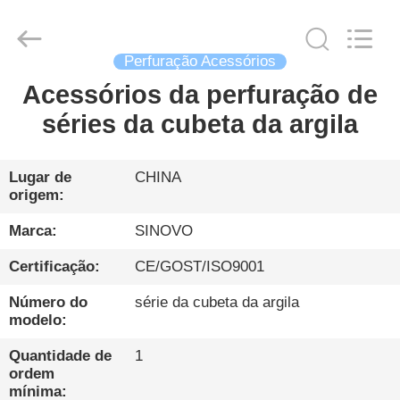
Sinovo
International
&
Sinovo
Heavy
Industry
Perfuração Acessórios
Co.Ltd..
All
Acessórios da perfuração de
CASA
Rights
Reserved.
séries da cubeta da argila
PRODUTOS
Lugar de
CHINA
origem:
SHOW
DE
Marca:
SINOVO
RV
Certificação:
CE/GOST/ISO9001
Número do
série da cubeta da argila
SOBRE
modelo:
NÓS
Quantidade de
1
ordem
mínima: