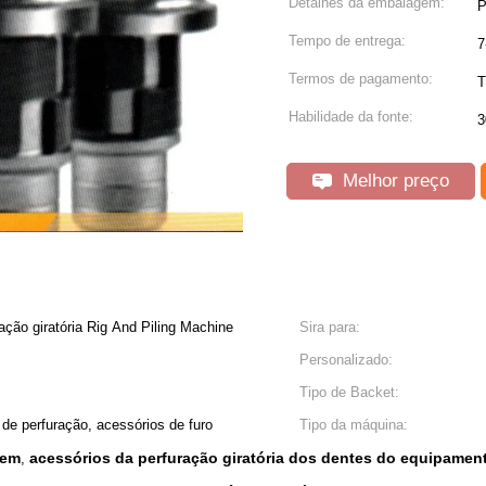
Detalhes da embalagem:
P
Tempo de entrega:
7
Termos de pagamento:
T
Habilidade da fonte:
3
Melhor preço
ação giratória Rig And Piling Machine
Sira para:
Personalizado:
Tipo de Backet:
 de perfuração, acessórios de furo
Tipo da máquina:
oem
acessórios da perfuração giratória dos dentes do equipamen
,