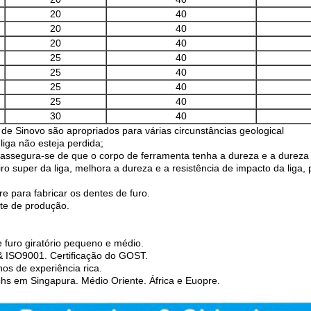
20
40
20
40
20
40
25
40
25
40
25
40
25
40
30
40
de Sinovo são apropriados para várias circunstâncias geological
liga não esteja perdida;
assegura-se de que o corpo de ferramenta tenha a dureza e a dureza 
eiro super da liga, melhora a dureza e a resistência de impacto da liga
e para fabricar os dentes de furo.
ste de produção.
 furo giratório pequeno e médio.
 ISO9001. Certificação do GOST.
s de experiência rica.
chs em Singapura. Médio Oriente. África e Euopre.