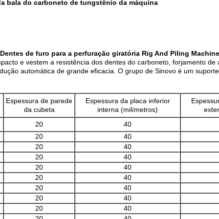
a bala do carboneto de tungstênio da máquina
Dentes de furo para a perfuração giratória Rig And Piling Machin
impacto e vestem a resistência dos dentes do carboneto, forjamento de
dução automática de grande eficacia. O grupo de Sinovo é um suporte 
Espessura de parede
Espessura da placa inferior
Espessur
da cubeta
interna (milímetros)
exter
20
40
20
40
20
40
20
40
20
40
20
40
20
40
20
40
20
40
20
40