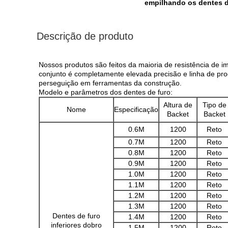
empilhando os dentes d
Descrição de produto
Nossos produtos são feitos da maioria de resistência de 
conjunto é completamente elevada precisão e linha de pro
perseguição em ferramentas da construção.
Modelo e parâmetros dos dentes de furo:
Altura de
Tipo de
Nome
Especificação
Backet
Backet
0.6M
1200
Reto
0.7M
1200
Reto
0.8M
1200
Reto
0.9M
1200
Reto
1.0M
1200
Reto
1.1M
1200
Reto
1.2M
1200
Reto
1.3M
1200
Reto
Dentes de furo
1.4M
1200
Reto
inferiores dobro
1.5M
1200
Reto