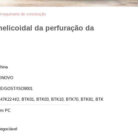
 maquinaria de construção
elicoidal da perfuração da
hina
SINOVO
E/GOST/ISO9001
47K22-H/2, BTK01, BTK03, BTK10, BTK70, BTK81, BTK
Um PC
egociável