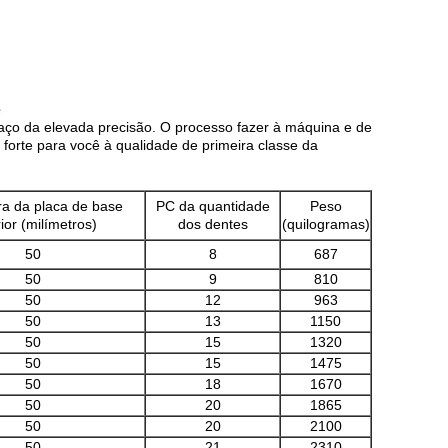
e
 aço da elevada precisão. O processo fazer à máquina e de
forte para você à qualidade de primeira classe da
a da placa de base
PC da quantidade
Peso
ior (milímetros)
dos dentes
(quilogramas)
50
8
687
50
9
810
50
12
963
50
13
1150
50
15
1320
50
15
1475
50
18
1670
50
20
1865
50
20
2100
50
21
2310