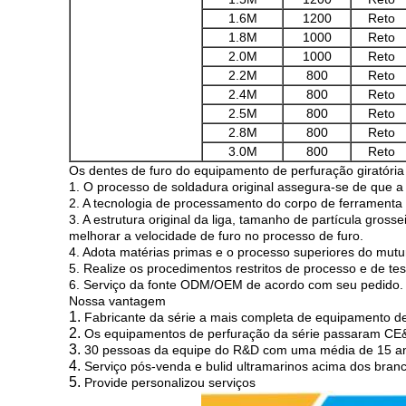
1.6M
1200
Reto
1.8M
1000
Reto
2.0M
1000
Reto
2.2M
800
Reto
2.4M
800
Reto
2.5M
800
Reto
2.8M
800
Reto
3.0M
800
Reto
Os dentes de furo do equipamento de perfuração giratória 
1. O processo de soldadura original assegura-se de que a 
2. A tecnologia de processamento do corpo de ferramenta 
3. A estrutura original da liga, tamanho de partícula gross
melhorar a velocidade de furo no processo de furo.
4. Adota matérias primas e o processo superiores do mutur
5. Realize os procedimentos restritos de processo e de te
6. Serviço da fonte ODM/OEM de acordo com seu pedido.
Nossa
vantagem
1.
Fabricante da série a mais completa de equipamento de
2.
Os equipamentos de perfuração da série passaram CE&
3.
30 pessoas da equipe do R&D com uma média de 15 ano
4.
Serviço pós-venda e bulid ultramarinos acima dos bran
5.
Provide personalizou serviços