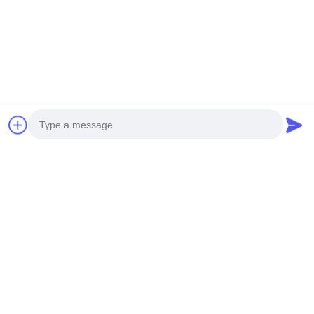
Conversar Agora
Photo
Video Call
Audio Call
equipamento de perfuração montado caminhão
equipamento de perfuração portátil do poço de água