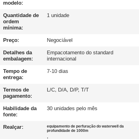
EXCURSÃO
modelo:
DA
Quantidade de
1 unidade
FÁBRICA
ordem
mínima:
Preço:
Negociável
CONTROLE
DA
Detalhes da
Empacotamento do standard
embalagem:
internacional
QUALIDADE
Tempo de
7-10 dias
entrega:
CONTACTE-
Termos de
L/C, D/A, D/P, T/T
NOS
pagamento:
Habilidade da
30 unidades pelo mês
CONVERSAR
fonte:
AGORA
Realçar:
equipamento de perfuração do waterwell da
profundidade de 1000m
,