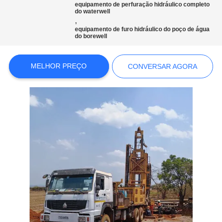
COMPANY
equipamento de perfuração hidráulico completo
do waterwell
NEWS
,
equipamento de furo hidráulico do poço de água
do borewell
MAPA
DO
MELHOR PREÇO
CONVERSAR AGORA
SITE
POLÍTICA
DE
PRIVACIDADE