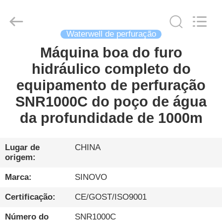
Sinovo
International
&
Sinovo
Heavy
Industry
Waterwell de perfuração
Co.Ltd..
All
Máquina boa do furo
CASA
Rights
Reserved.
hidráulico completo do
PRODUTOS
equipamento de perfuração
SNR1000C do poço de água
SHOW
da profundidade de 1000m
DE
RV
Lugar de
CHINA
origem:
SOBRE
Marca:
SINOVO
NÓS
Certificação:
CE/GOST/ISO9001
Número do
SNR1000C