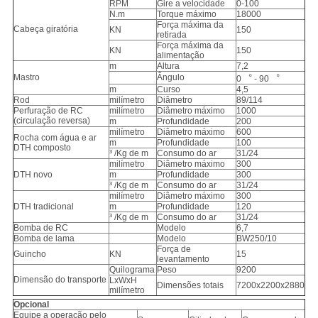
RPM
Gire a velocidade
0-100
N.m
Torque máximo
18000
Força máxima da
Cabeça giratória
KN
150
retirada
Força máxima da
KN
150
alimentação
m
Altura
7,2
Mastro
Ângulo
0 ︒ - 90 ︒
m
Curso
4,5
Rod
milímetro
Diâmetro
89/114
Perfuração de RC
milímetro
Diâmetro máximo
1000
(circulação reversa)
m
Profundidade
200
milímetro
Diâmetro máximo
600
Rocha com água e ar
m
Profundidade
100
DTH composto
³ /Kg de m
Consumo do ar
31/24
milímetro
Diâmetro máximo
300
DTH novo
m
Profundidade
300
³ /Kg de m
Consumo do ar
31/24
milímetro
Diâmetro máximo
300
DTH tradicional
m
Profundidade
120
³ /Kg de m
Consumo do ar
31/24
Bomba de RC
Modelo
6,7
Bomba de lama
Modelo
BW250/10
Força de
Guincho
KN
15
levantamento
Quilograma
Peso
9200
Dimensão do transporte
LxWxH
Dimensões totais
7200x2200x2880
milímetro
Opcional
Equipe a operação pelo