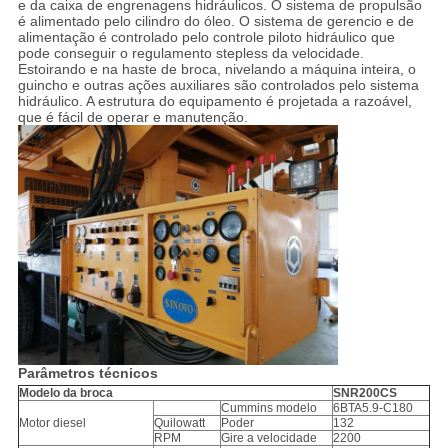
e da caixa de engrenagens hidráulicos. O sistema de propulsão
é alimentado pelo cilindro do óleo. O sistema de gerencio e de
alimentação é controlado pelo controle piloto hidráulico que
pode conseguir o regulamento stepless da velocidade.
Estoirando e na haste de broca, nivelando a máquina inteira, o
guincho e outras ações auxiliares são controlados pelo sistema
hidráulico. A estrutura do equipamento é projetada a razoável,
que é fácil de operar e manutenção.
Parâmetros técnicos
Modelo da broca
SNR200CS
Cummins modelo
6BTA5.9-C180
Motor diesel
Quilowatt
Poder
132
RPM
Gire a velocidade
2200