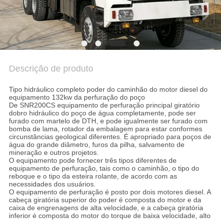
COMPANY
NEWS
MAPA
DO
Descrição de produto
SITE
Tipo hidráulico completo poder do caminhão do motor diesel do
equipamento 132kw da perfuração do poço
De SNR200CS equipamento de perfuração principal giratório
POLÍTICA
dobro hidráulico do poço de água completamente, pode ser
furado com martelo de DTH, e pode igualmente ser furado com
DE
bomba de lama, rotador da embalagem para estar conformes
circunstâncias geological diferentes. É apropriado para poços de
PRIVACIDADE
água do grande diâmetro, furos da pilha, salvamento de
mineração e outros projetos.
O equipamento pode fornecer três tipos diferentes de
equipamento de perfuração, tais como o caminhão, o tipo do
reboque e o tipo da esteira rolante, de acordo com as
necessidades dos usuários.
O equipamento de perfuração é posto por dois motores diesel. A
cabeça giratória superior do poder é composta do motor e da
caixa de engrenagens de alta velocidade, e a cabeça giratória
inferior é composta do motor do torque de baixa velocidade, alto