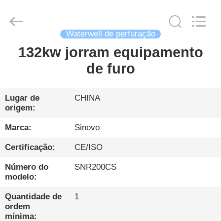
Sinovo
International
&
Sinovo
Heavy
Industry
Waterwell de perfuração
Co.Ltd..
All
132kw jorram equipamento
CASA
Rights
Reserved.
de furo
PRODUTOS
Lugar de
CHINA
origem:
SHOW
DE
Marca:
Sinovo
RV
Certificação:
CE/ISO
Número do
SNR200CS
SOBRE
modelo:
NÓS
Quantidade de
1
ordem
mínima: