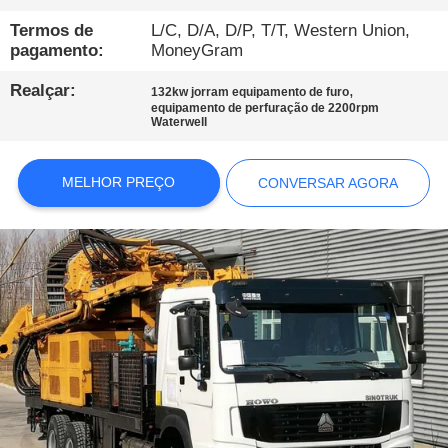
EXCURSÃO
Termos de
L/C, D/A, D/P, T/T, Western Union,
DA
pagamento:
MoneyGram
FÁBRICA
Realçar:
,
132kw jorram equipamento de furo
equipamento de perfuração de 2200rpm
Waterwell
CONTROLE
DA
MELHOR PREÇO
CONVERSAR AGORA
QUALIDADE
CONTACTE-
NOS
CONVERSAR
AGORA