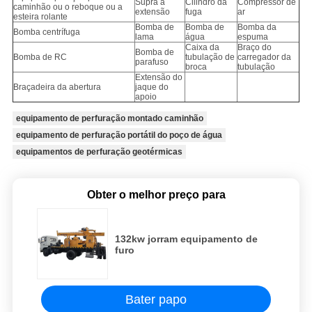
Supra a
Cilindro da
Compressor de
caminhão ou o reboque ou a
extensão
fuga
ar
esteira rolante
Bomba de
Bomba de
Bomba da
Bomba centrífuga
lama
água
espuma
Caixa da
Braço do
Bomba de
Bomba de RC
tubulação de
carregador da
parafuso
broca
tubulação
Extensão do
Braçadeira da abertura
jaque do
apoio
equipamento de perfuração montado caminhão
equipamento de perfuração portátil do poço de água
equipamentos de perfuração geotérmicas
Obter o melhor preço para
132kw jorram equipamento de
furo
Bater papo