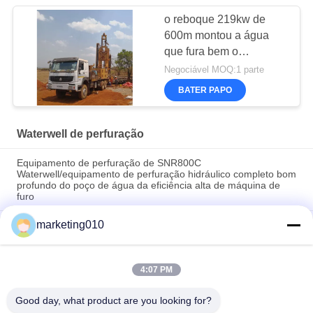
o reboque 219kw de
600m montou a água
que fura bem o
equipamento
Negociável MOQ:1 parte
BATER PAPO
Waterwell de perfuração
Equipamento de perfuração de SNR800C
Waterwell/equipamento de perfuração hidráulico completo bom
profundo do poço de água da eficiência alta de máquina de
furo
marketing010
equipamento de perfuração hidráulico completo Multi-funcional
de Waterwell/equipamento perfuração do núcleo, profundidade
de furo 650m
4:07 PM
Perfuração altamente eficiente do equipamento de perfuração
SIN600 do poço de água, diâmetro 100mm - 700mm
Good day, what product are you looking for?