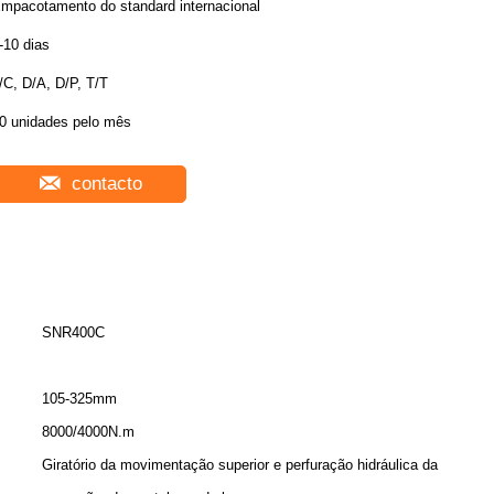
mpacotamento do standard internacional
-10 dias
/C, D/A, D/P, T/T
0 unidades pelo mês
contacto
SNR400C
105-325mm
8000/4000N.m
Giratório da movimentação superior e perfuração hidráulica da