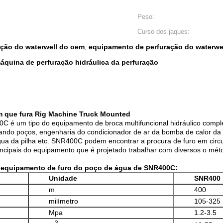
Peso:
Curso dos jaques:
ção do waterwell do oem
equipamento de perfuração do waterwe
,
quina de perfuração hidráulica da perfuração
 que fura Rig Machine Truck Mounted
é um tipo do equipamento de broca multifuncional hidráulico complet
ndo poços, engenharia do condicionador de ar da bomba de calor da t
a da pilha etc. SNR400C podem encontrar a procura de furo em circun
principais do equipamento que é projetado trabalhar com diversos o méto
.
 equipamento de furo do poço de água de SNR400C:
Unidade
SNR400
m
400
milímetro
105-325
Mpa
1.2-3.5
3