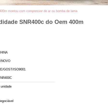
m 400m montou com compressor de ar ou bomba de lama
undidade SNR400c do Oem 400m
HINA
SINOVO
E/GOST/ISO9001
SNR400C
 unidade
egociável