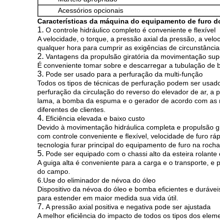
Acessórios opcionais
Características da máquina do equipamento de furo 
1.
O controle hidráulico completo é conveniente e flexível
A velocidade, o torque, a pressão axial da pressão, a ve
qualquer hora para cumprir as exigências de circunstâncias
2.
Vantagens da propulsão giratória da movimentação sup
É conveniente tomar sobre e descarregar a tubulação de br
3.
Pode ser usado para a perfuração da multi-função
Todos os tipos de técnicas de perfuração podem ser usado
perfuração da circulação do reverso do elevador de ar, a 
lama, a bomba da espuma e o gerador de acordo com as 
diferentes de clientes.
4.
Eficiência elevada e baixo custo
Devido à movimentação hidráulica completa e propulsão gi
com controle conveniente e flexível, velocidade de furo ráp
tecnologia furar principal do equipamento de furo na rocha
5.
Pode ser equipado com o chassi alto da esteira rolante
A guiga alta é conveniente para a carga e o transporte, 
do campo.
6.Use do eliminador de névoa do óleo
Dispositivo da névoa do óleo e bomba eficientes e durávei
para estender em maior medida sua vida útil.
7.
A pressão axial positiva e negativa pode ser ajustada
A melhor eficiência do impacto de todos os tipos dos el