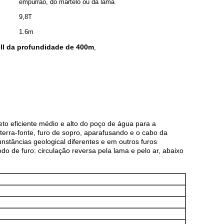
empurrão, do martelo ou da lama
9,8T
1.6m
ll da profundidade de 400m
,
o eficiente médio e alto do poço de água para a
erra-fonte, furo de sopro, aparafusando e o cabo da
stâncias geological diferentes e em outros furos
do de furo: circulação reversa pela lama e pelo ar, abaixo