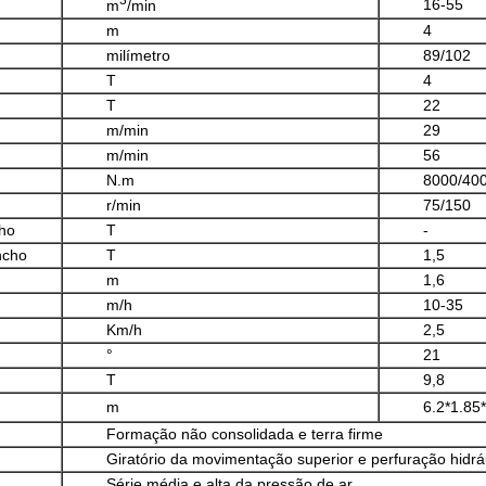
16-55
m
/min
m
4
milímetro
89/102
T
4
T
22
m/min
29
m/min
56
N.m
8000/40
r/min
75/150
cho
T
-
ncho
T
1,5
m
1,6
m/h
10-35
Km/h
2,5
°
21
T
9,8
m
6.2*1.85
Formação não consolidada e terra firme
Giratório da movimentação superior e perfuração hidr
Série média e alta da pressão de ar