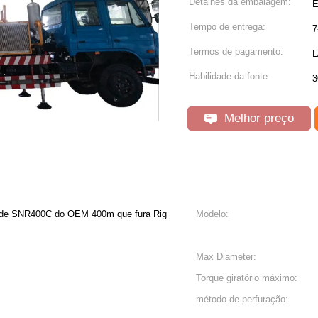
Detalhes da embalagem:
E
Tempo de entrega:
7
Termos de pagamento:
L
Habilidade da fonte:
3
Melhor preço
ade SNR400C do OEM 400m que fura Rig
Modelo:
Max Diameter:
Torque giratório máximo:
método de perfuração: