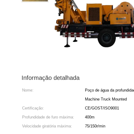
Informação detalhada
Nome:
Poço de água da profundid
Machine Truck Mounted
Certificação:
CE/GOST/ISO9001
Profundidade de furo máxima:
400m
Velocidade giratória máxima:
75/150r/min