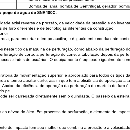
Bomba de lama, bomba de Gentrifugal, gerador, bom
do poço de água de SNR400C:
locidade axial reversa da pressão, da velocidade da pressão e do leva
 de furo diferentes e de tecnologias diferentes da construção.
erior
oca, para encurtar o tempo auxiliar, e é igualmente conducente conti
s neste tipo da máquina de perfuração, como abaixo da perfuração do 
perfuração de corte, a perfuração do cone, a tubulação depois da perf
necessidades de usuários. O equipamento é equipado igualmente com
ratória da movimentação superior, é apropriado para todos os tipos da
ida e tempo auxiliar curto, assim que tem a eficiência de operação alta
. Abaixo da eficiência de operação da perfuração do martelo do furo é 
 do pé
e pode ser carregada diretamente sem o guindaste. O passeio da estei
s da névoa do óleo. Em processo da perfuração, o elemento de impacte 
emento de impacte tem seu melhor que combina a pressão e a velocidad