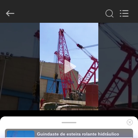
derlandse
ληνικά
日
本語
한국
العرب
हिन्दी
Türkçe
CASA
ndonesia
iếng Việt
ไทย
বাংলা
فارسی
PRODUTOS
Polski
SHOW
China
bom
DE
Qualidade
Disjuntor
hidráulico
RV
da
pilha
fornecedor.
Copyright
©
SOBRE
2010
-
2026
NÓS
Beijing
Sinovo
International
&
Guindaste de esteira rolante hidráulico
Sinovo
Heavy