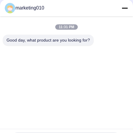
de pilha poderoso da construção
marketing010
Motorista de pilha estático hidráulico de VY420A, equipamento
azul da perfuração da pilha de SINOVO
11:31 PM
Máquina de perfuração alta da pilha do poder VY500A do fluxo
ambiental-amigável
Good day, what product are you looking for?
Categorias populares
Todos
Disjuntor Hidráulico 
Rotativa De 
Da Pilha
Perfuração
Núcleo De 
Equipamento CFA
Perfuração
Waterwell De 
Rotador Da 
Perfuração
Embalagem
Lagartas 
Desander
Perfuradoras 