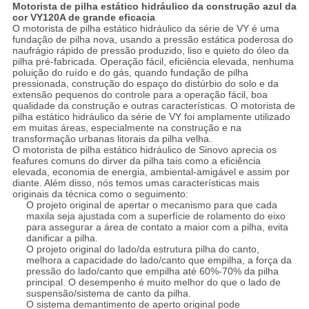
Motorista de pilha estático hidráulico da construção azul da
cor VY120A de grande eficacia
O motorista de pilha estático hidráulico da série de VY é uma
fundação de pilha nova, usando a pressão estática poderosa do
naufrágio rápido de pressão produzido, liso e quieto do óleo da
pilha pré-fabricada. Operação fácil, eficiência elevada, nenhuma
poluição do ruído e do gás, quando fundação de pilha
pressionada, construção do espaço do distúrbio do solo e da
extensão pequenos do controle para a operação fácil, boa
qualidade da construção e outras características. O motorista de
pilha estático hidráulico da série de VY foi amplamente utilizado
em muitas áreas, especialmente na construção e na
transformação urbanas litorais da pilha velha.
O motorista de pilha estático hidráulico de Sinovo aprecia os
feafures comuns do dirver da pilha tais como a eficiência
elevada, economia de energia, ambiental-amigável e assim por
diante. Além disso, nós temos umas características mais
originais da técnica como o seguimento:
O projeto original de apertar o mecanismo para que cada
maxila seja ajustada com a superfície de rolamento do eixo
para assegurar a área de contato a maior com a pilha, evita
danificar a pilha.
O projeto original do lado/da estrutura pilha do canto,
melhora a capacidade do lado/canto que empilha, a força da
pressão do lado/canto que empilha até 60%-70% da pilha
principal. O desempenho é muito melhor do que o lado de
suspensão/sistema de canto da pilha.
O sistema demantimento de aperto original pode