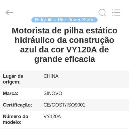
Sinovo
International
&
Sinovo
Heavy
Industry
Hidráulica Pile Driver Static
Co.Ltd..
All
Motorista de pilha estático
CASA
Rights
Reserved.
hidráulico da construção
PRODUTOS
azul da cor VY120A de
grande eficacia
SHOW
DE
Lugar de
CHINA
origem:
RV
Marca:
SINOVO
SOBRE
Certificação:
CE/GOST/ISO9001
NÓS
Número do
VY120A
modelo: