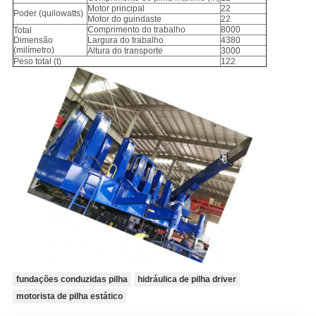
Motor principal
22
Poder (quilowatts)
Motor do guindaste
22
Comprimento do trabalho
8000
Total
Dimensão
Largura do trabalho
4380
(milímetro)
Altura do transporte
3000
Peso total (t)
122
fundações conduzidas pilha
hidráulica de pilha driver
motorista de pilha estático