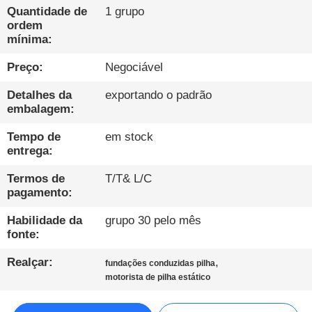
EXCURSÃO
Quantidade de
1 grupo
DA
ordem
mínima:
FÁBRICA
Preço:
Negociável
CONTROLE
Detalhes da
exportando o padrão
embalagem:
DA
QUALIDADE
Tempo de
em stock
entrega:
Termos de
T/T& L/C
CONTACTE-
pagamento:
NOS
Habilidade da
grupo 30 pelo mês
fonte:
CONVERSAR
Realçar:
,
fundações conduzidas pilha
AGORA
motorista de pilha estático