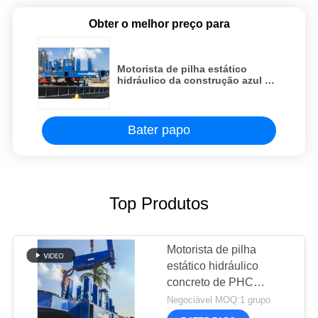
Obter o melhor preço para
Motorista de pilha estático
hidráulico da construção azul da
cor VY120A de grande eficacia
Bater papo
Top Produtos
Motorista de pilha
estático hidráulico
concreto de PHC
5.24m/Min 650mm
Negociável MOQ:1 grupo