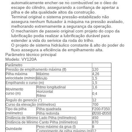
automaticamente encher-se no combustível se o óleo do
escape do cilindro, assegurando a confiança de apertar a
pilha e de alta qualidade altos da construção.
Terminal original o sistema pressão-estabilizado não
assegura nenhum flutuador à máquina na pressão avaliado,
melhorando extremamente a segurança da operação.
O mechanisim de passeio original com projeto do copo da
lubrificação podia realizar a lubrificação durável para
estender a vida do serivice da roda do trilho.
O projeto de sistema hidráulico constante & alto do poder do
fluxo assegura a eficiência de empilhamento alta.
Parâmetro técnico principal
Modelo: VY120A
Parâmetro
Pressão de empilhamento máxima (tf)
120
Pilha máxima
Máximo
4,26
velocidade (m/min)
Minuto
1,5
Empilhando o curso (m)
1,5
Ritmo longitudinal
1,6
Movimento
Horizontal
curso (m)
0,4
Ritmo
Ângulo do gerencio (°)
12
Curso da elevação (milímetros)
700
Tipo da pilha
Pilha quadrada
F200-F350
(milímetro)
Pilha redonda
Ø200-Ø350
Distância de Mínimo Lado Pilha (milímetros)
450
Distância de Mínimo Canto Pilha (milímetros)
870
Peso máximo da grua (t)
8
Guindaste
Comprimento de pilha máximo (m)
12