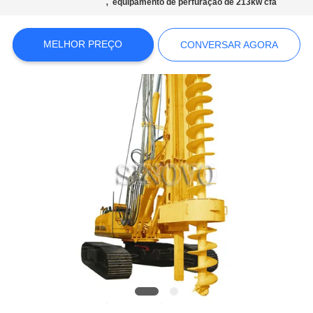
,
COMPANY
equipamento de perfuração de 213kw cfa
NEWS
MELHOR PREÇO
CONVERSAR AGORA
MAPA
DO
SITE
POLÍTICA
DE
PRIVACIDADE