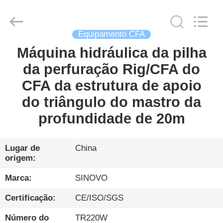
Sinovo
International
&
Sinovo
Heavy
Industry
Equipamento CFA
Co.Ltd..
All
Máquina hidráulica da pilha
CASA
Rights
Reserved.
da perfuração Rig/CFA do
PRODUTOS
CFA da estrutura de apoio
do triângulo do mastro da
SHOW
profundidade de 20m
DE
RV
Lugar de
China
origem:
SOBRE
Marca:
SINOVO
NÓS
Certificação:
CE/ISO/SGS
Número do
TR220W