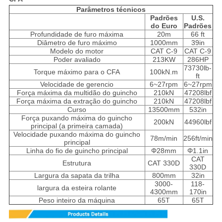
Parâmetros técnicos
Padrões
U.S.
do Euro
Padrões
Profundidade de furo máxima
20m
66 ft
Diâmetro de furo máximo
1000mm
39in
Modelo do motor
CAT C-9
CAT C-9
Poder avaliado
213KW
286HP
73730lb-
Torque máximo para o CFA
100kN.m
ft
Velocidade de gerencio
6~27rpm
6~27rpm
Força máxima da multidão do guincho
210kN
47208lbf
Força máxima da extração do guincho
210kN
47208lbf
Curso
13500mm
532in
Força puxando máxima do guincho
200kN
44960lbf
principal (a primeira camada)
Velocidade puxando máxima do guincho
78m/min
256ft/min
principal
Linha do fio de guincho principal
Φ28mm
Φ1.1in
CAT
Estrutura
CAT 330D
330D
Largura da sapata da trilha
800mm
32in
3000-
118-
largura da esteira rolante
4300mm
170in
Peso inteiro da máquina
65T
65T