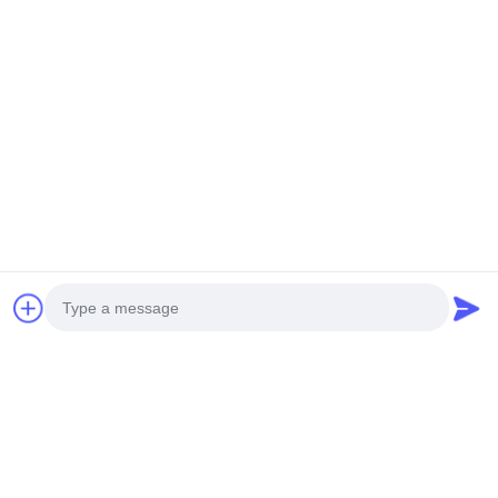
As pilhas hidráulicas da fundação do diâmetro da perfuração
das obras 800mm minam o equipamento de perfuração
giratória
Categorias populares
Todos
Disjuntor Hidráulico 
Rotativa De 
Da Pilha
Perfuração
Núcleo De 
Equipamento CFA
Perfuração
Conversar Agora
Waterwell De 
Rotador Da 
Perfuração
Embalagem
Lagartas 
Desander
Perfuradoras 
Photo
Hidráulica
Video Call