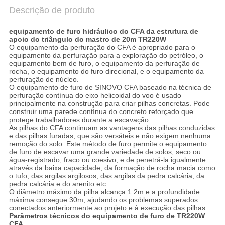
Descrição de produto
equipamento de furo hidráulico do CFA da estrutura de
apoio do triângulo do mastro de 20m TR220W
O equipamento da perfuração do CFA é apropriado para o
equipamento da perfuração para a exploração do petróleo, o
equipamento bem de furo, o equipamento da perfuração de
rocha, o equipamento do furo direcional, e o equipamento da
perfuração de núcleo.
O equipamento de furo de SINOVO CFA baseado na técnica de
perfuração contínua do eixo helicoidal do voo é usado
principalmente na construção para criar pilhas concretas. Pode
construir uma parede contínua do concreto reforçado que
protege trabalhadores durante a escavação.
As pilhas do CFA continuam as vantagens das pilhas conduzidas
e das pilhas furadas, que são versáteis e não exigem nenhuma
remoção do solo. Este método de furo permite o equipamento
de furo de escavar uma grande variedade de solos, seco ou
água-registrado, fraco ou coesivo, e de penetrá-la igualmente
através da baixa capacidade, da formação de rocha macia como
o tufo, das argilas argilosos, das argilas da pedra calcária, da
pedra calcária e do arenito etc.
O diâmetro máximo da pilha alcança 1.2m e a profundidade
máxima consegue 30m, ajudando os problemas superados
conectados anteriormente ao projeto e à execução das pilhas.
Parâmetros
técnicos do
equipamento de furo de TR220W
CFA