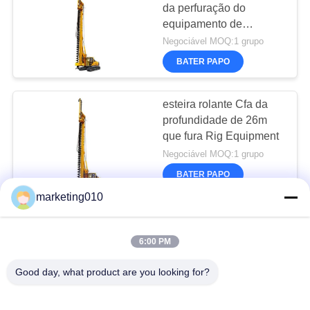
da perfuração do
equipamento de
perfuração do CFA da
Negociável MOQ:1 grupo
boa qualidade de China
BATER PAPO
16,5 m para a pilha da
fundação
esteira rolante Cfa da
profundidade de 26m
que fura Rig Equipment
Negociável MOQ:1 grupo
BATER PAPO
marketing010
Equipamento CFA
6:00 PM
Perfuração giratória de escavação alta Rig Pile Driver do
martelo hidráulico profissional multifuncional do poder
TR250W CFA
Good day, what product are you looking for?
Máquina avançada de perfuração. Equipamento de fundação
de construção.