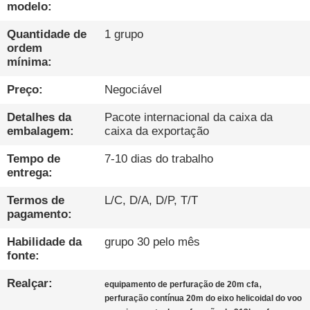
EXCURSÃO
modelo:
DA
Quantidade de
1 grupo
FÁBRICA
ordem
mínima:
Preço:
Negociável
CONTROLE
DA
Detalhes da
Pacote internacional da caixa da
embalagem:
caixa da exportação
QUALIDADE
Tempo de
7-10 dias do trabalho
entrega:
CONTACTE-
Termos de
L/C, D/A, D/P, T/T
NOS
pagamento:
Habilidade da
grupo 30 pelo mês
CONVERSAR
fonte:
AGORA
Realçar:
,
equipamento de perfuração de 20m cfa
perfuração contínua 20m do eixo helicoidal do voo