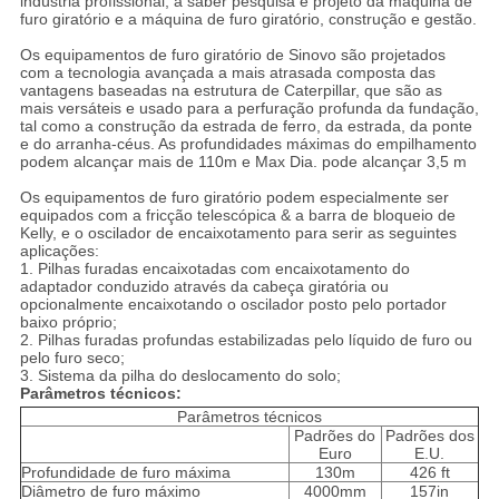
indústria profissional, a saber pesquisa e projeto da máquina de
furo giratório e a máquina de furo giratório, construção e gestão.
Os equipamentos de furo giratório de Sinovo são projetados
com a tecnologia avançada a mais atrasada composta das
vantagens baseadas na estrutura de Caterpillar, que são as
mais versáteis e usado para a perfuração profunda da fundação,
tal como a construção da estrada de ferro, da estrada, da ponte
e do arranha-céus. As profundidades máximas do empilhamento
podem alcançar mais de 110m e Max Dia. pode alcançar 3,5 m
Os equipamentos de furo giratório podem especialmente ser
equipados com a fricção telescópica & a barra de bloqueio de
Kelly, e o oscilador de encaixotamento para serir as seguintes
aplicações:
1. Pilhas furadas encaixotadas com encaixotamento do
adaptador conduzido através da cabeça giratória ou
opcionalmente encaixotando o oscilador posto pelo portador
baixo próprio;
2. Pilhas furadas profundas estabilizadas pelo líquido de furo ou
pelo furo seco;
3. Sistema da pilha do deslocamento do solo;
Parâmetros técnicos:
Parâmetros técnicos
Padrões do
Padrões dos
Euro
E.U.
Profundidade de furo máxima
130m
426 ft
Diâmetro de furo máximo
4000mm
157in