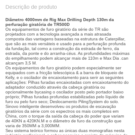
Descrição de produto
Diâmetro 4000mm de Rig Max Drilling Depth 130m da
perfuração giratória de TR500D
Os equipamentos de furo giratório da série do TR são
projetados com a tecnologia avançada a mais atrasada
composta das vantagens baseadas na estrutura de Caterpillar,
que são as mais versáteis e usado para a perfuração profunda
da fundação, tal como a construção da estrada de ferro, da
estrada, da ponte e do arranha-céus. As profundidades máximas
do empilhamento podem alcançar mais de 110m e Max Dia .can
alcançam 3,5 M.
Os equipamentos de furo giratório podem especialmente ser
equipados com a fricção telescópica & a barra de bloqueio de
Kelly, e o oscilador de encaixotamento para serir as seguintes
aplicações: Pilhas furadas encaixotadas com encaixotamento do
adaptador conduzido através da cabeça giratória ou
opcionalmente bycasing o oscilador posto pelo portador baixo
próprio; Pilhas furadas profundas estabilizadas pelo líquido de
furo ou pelo furo seco; Deslocamento PilingSystem do solo.
Sinovo inteligente desenvolveu os produtos de escavação
giratórios da série com os espectros os mais completos em
China, com o torque da saída da cabeça do poder que variam
de 40KN a 420KN.M e o diâmetro de furo da construção que
varia de 350MM a 3,000MM.
Seu sistema teórico formou as únicas duas monografias nesta