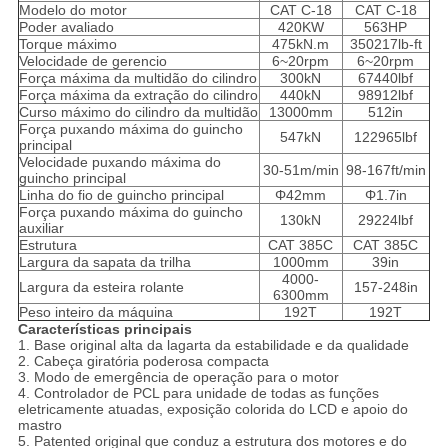
Modelo do motor
CAT C-18
CAT C-18
Poder avaliado
420KW
563HP
Torque máximo
475kN.m
350217lb-ft
Velocidade de gerencio
6~20rpm
6~20rpm
Força máxima da multidão do cilindro
300kN
67440lbf
Força máxima da extração do cilindro
440kN
98912lbf
Curso máximo do cilindro da multidão
13000mm
512in
Força puxando máxima do guincho
547kN
122965lbf
principal
Velocidade puxando máxima do
30-51m/min
98-167ft/min
guincho principal
Linha do fio de guincho principal
Φ42mm
Φ1.7in
Força puxando máxima do guincho
130kN
29224lbf
auxiliar
Estrutura
CAT 385C
CAT 385C
Largura da sapata da trilha
1000mm
39in
4000-
Largura da esteira rolante
157-248in
6300mm
Peso inteiro da máquina
192T
192T
Características principais
1.
Base original alta da lagarta da estabilidade e da qualidade
2. Cabeça giratória poderosa compacta
3. Modo de emergência de operação para o motor
4. Controlador de PCL para unidade de todas as funções
eletricamente atuadas, exposição colorida do LCD e apoio do
mastro
5. Patented original que conduz a estrutura dos motores e do