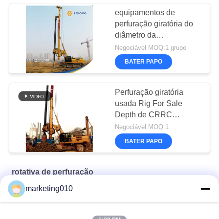
equipamentos de
perfuração giratória do
diâmetro da
profundidade 2500Mm
Negociável MOQ:1 grupo
de 261kW 88m
BATER PAPO
Perfuração giratória
usada Rig For Sale
Depth de CRRC
TR250D 80m
Negociável MOQ:1
BATER PAPO
rotativa de perfuração
marketing010
Perfuratriz Rotativa TR60
TR10 Ferramenta de perfuração rotativa