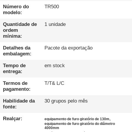
EXCURSÃO
Número do
TR500
DA
modelo:
FÁBRICA
Quantidade de
1 unidade
ordem
mínima:
CONTROLE
Detalhes da
Pacote da exportação
DA
embalagem:
QUALIDADE
Tempo de
em stock
entrega:
CONTACTE-
Termos de
T/T& L/C
NOS
pagamento:
Habilidade da
30 grupos pelo mês
CONVERSAR
fonte:
AGORA
Realçar:
,
equipamento de furo giratório de 130m
equipamento de furo giratório do diâmetro
4000mm