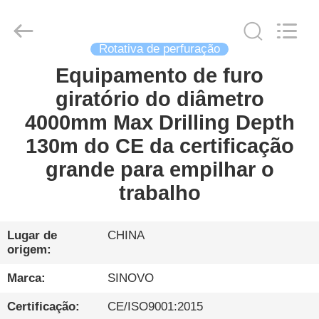
Sinovo
International
&
Sinovo
Heavy
Industry
Rotativa de perfuração
Co.Ltd..
All
Equipamento de furo
CASA
Rights
Reserved.
giratório do diâmetro
PRODUTOS
4000mm Max Drilling Depth
130m do CE da certificação
SHOW
grande para empilhar o
DE
trabalho
RV
Lugar de
CHINA
origem:
SOBRE
NÓS
Marca:
SINOVO
Certificação:
CE/ISO9001:2015