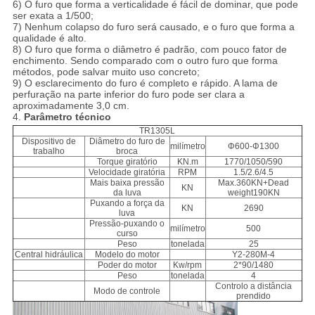
6) O furo que forma a verticalidade é fácil de dominar, que pode
ser exata a 1/500;
7) Nenhum colapso do furo será causado, e o furo que forma a
qualidade é alto.
8) O furo que forma o diâmetro é padrão, com pouco fator de
enchimento. Sendo comparado com o outro furo que forma
métodos, pode salvar muito uso concreto;
9) O esclarecimento do furo é completo e rápido. A lama de
perfuração na parte inferior do furo pode ser clara a
aproximadamente 3,0 cm.
4.
Parâmetro técnico
TR1305L
Dispositivo de
Diâmetro do furo de
milímetro
Φ600-Φ1300
trabalho
broca
Torque giratório
KN.m
1770/1050/590
Velocidade giratória
RPM
1.5/2.6/4.5
Mais baixa pressão
Max.360KN+Dead
KN
da luva
weight190KN
Puxando a força da
KN
2690
luva
Pressão-puxando o
milímetro
500
curso
Peso
tonelada
25
Central hidráulica
Modelo do motor
Y2-280M-4
Poder do motor
Kw/rpm
2*90/1480
Peso
tonelada
4
Controlo a distância
Modo de controle
prendido