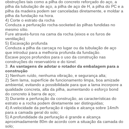
obstruções tais como a pilha do concreto reforçado do aço, a
pilha da tubulação de aço, a pilha de aço de H, a pilha do PC e a
pilha da madeira podem ser canceladas diretamente, e moldar a
pilha da fundação na hora.
4) Corte o estrato da rocha
Conduza a perfuração rocha-socketed às pilhas fundidas no
mesmo sítio.
Fure através-furos na cama da rocha (eixos e os furos de
ventilação)
5) Escavação profunda
Conduza a pilha da carcaça no lugar ou da tubulação de aço
que introduz para a melhoria profunda da fundação.
Escave poços profundos para o uso da construção nas
construções do reservatório e do túnel.
3.
As vantagens de adotar o rotador da embalagem para a
construção
1) Nenhum ruído, nenhuma vibração, e segurança alta;
2) Sem lama, superfície de funcionamento limpa, boa amizade
ambiental, evitando a possibilidade para que a lama incorpore a
qualidade concreta, alta da pilha, aumentando o esforço bond
do concreto à barra de aço;
3) Durante a perfuração da construção, as características do
estrato e a rocha podem diretamente ser distinguidas;
4) A velocidade da perfuração é rápida e alcança sobre 14m/h
para a camada geral do solo;
5) A profundidade da perfuração é grande e alcança
aproximadamente 80m de acordo com a situação da camada do
solo;