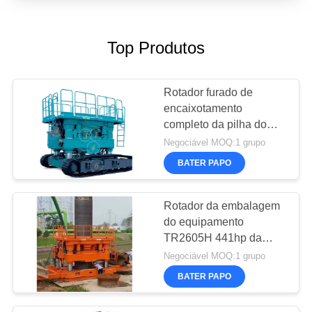
Top Produtos
Rotador furado de
encaixotamento
completo da pilha do
diâmetro 1800Kw de
Negociável MOQ:1 grupo
2000mm
BATER PAPO
Rotador da embalagem
do equipamento
TR2605H 441hp da
fundação de pilha
Negociável MOQ:1 grupo
BATER PAPO