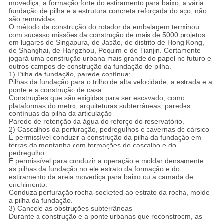
movediça, a formação forte do estiramento para baixo, a vária
fundação de pilha e a estrutura concreta reforçada do aço, não
são removidas.
O método da construção do rotador da embalagem terminou
com sucesso missões da construção de mais de 5000 projetos
em lugares de Singapura, de Japão, de distrito de Hong Kong,
de Shanghai, de Hangzhou, Pequim e de Tianjin. Certamente
jogará uma construção urbana mais grande do papel no futuro e
outros campos de construção da fundação de pilha.
1) Pilha da fundação, parede contínua:
Pilhas da fundação para o trilho de alta velocidade, a estrada e a
ponte e a construção de casa.
Construções que são exigidas para ser escavado, como
plataformas do metro, arquiteturas subterrâneas, paredes
contínuas da pilha da articulação
Parede de retenção da água do reforço do reservatório.
2) Cascalhos da perfuração, pedregulhos e cavernas do cársico
É permissível conduzir a construção da pilha da fundação em
terras da montanha com formações do cascalho e do
pedregulho.
É permissível para conduzir a operação e moldar densamente
as pilhas da fundação no ele estrato da formação e do
estiramento da areia movediça para baixo ou a camada de
enchimento.
Conduza perfuração rocha-socketed ao estrato da rocha, molde
a pilha da fundação.
3) Cancele as obstruções subterrâneas
Durante a construção e a ponte urbanas que reconstroem, as