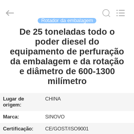
Sinovo
International
&
Sinovo
Heavy
Industry
Rotador da embalagem
Co.Ltd..
All
De 25 toneladas todo o
CASA
Rights
Reserved.
poder diesel do
PRODUTOS
equipamento de perfuração
da embalagem e da rotação
SHOW
e diâmetro de 600-1300
DE
milímetro
RV
Lugar de
CHINA
origem:
SOBRE
NÓS
Marca:
SINOVO
Certificação:
CE/GOST/ISO9001