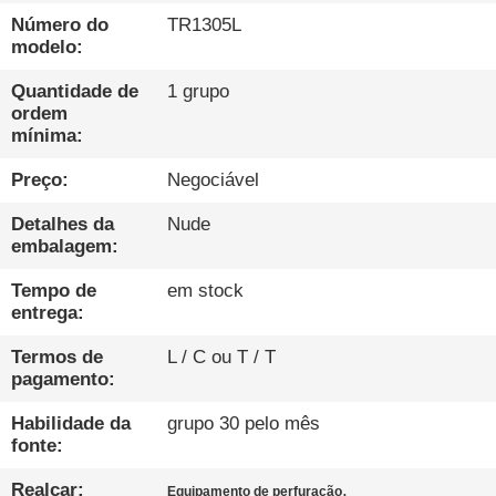
EXCURSÃO
Número do
TR1305L
DA
modelo:
FÁBRICA
Quantidade de
1 grupo
ordem
mínima:
CONTROLE
Preço:
Negociável
DA
QUALIDADE
Detalhes da
Nude
embalagem:
CONTACTE-
Tempo de
em stock
entrega:
NOS
Termos de
L / C ou T / T
pagamento:
CONVERSAR
Habilidade da
grupo 30 pelo mês
AGORA
fonte:
Realçar:
,
Equipamento de perfuração