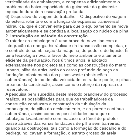
verticalidade da embalagem, e compensa adicionalmente o
problema da baixa capacidade do guindaste do guindaste
equipado durante a escavação profunda.
6) Dispositivo de viagem do trabalho---O dispositivo de viagem
da esteira rolante é com a função da expansão transversal
hidráulica, que é conveniente para que o equipamento se mova
automaticamente e se conduza a localização do núcleo da pilha.
2.
Introdução ao método da construção
O rotador da embalagem é uma broca do novo tipo com a
integração da energia hidráulica e da transmissão completas, e
o controle de combinação da máquina, do poder e do líquido. É
uma tecnologia nova, a favor do meio ambiente e altamente
eficiente da perfuração. Nos últimos anos, é adotado
extensamente nos projetos tais como as construções do metro
urbano, pilha da articulação do cerco profundo do poço da
fundação, afastamento das pilhas waste (obstruções
subterrâneas), trilho de alta velocidade, estrada e ponte, e pilhas
urbanas da construção, assim como o reforço da represa do
reservatório.
A pesquisa bem sucedida deste método brandnew do processo
realizou as possibilidades para que os trabalhadores da
construção conduzam a construção da tubulação da
embalagem, da pilha do deslocamento, e da parede contínua
subterrânea, assim como as possibilidades para que o
tubulação-levantamento com macaco e o túnel do protetor
passe através das várias fundações de pilha sem barreiras,
quando as obstruções, tais como a formação do cascalho e do
pedregulho, cavam a formação, o estrato grosso da areia