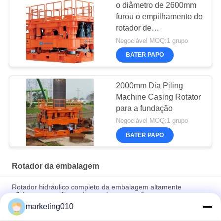
o diâmetro de 2600mm
furou o empilhamento do
rotador de
encaixotamento
Negociável MOQ:1 grupo
BATER PAPO
2000mm Dia Piling
Machine Casing Rotator
para a fundação
Negociável MOQ:1 grupo
BATER PAPO
Rotador da embalagem
Rotador hidráulico completo da embalagem altamente
eficiente para pilhas urbanas da construção
marketing010
Rotador durável silencioso da embalagem nenhuma