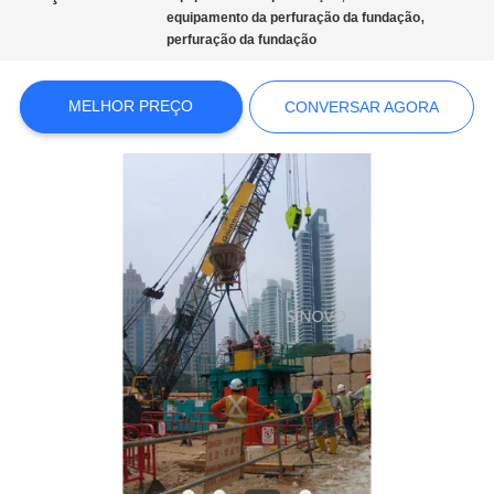
COMPANY
,
equipamento da perfuração da fundação
NEWS
perfuração da fundação
MELHOR PREÇO
MAPA
CONVERSAR AGORA
DO
SITE
POLÍTICA
DE
PRIVACIDADE