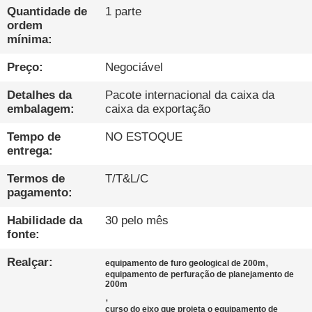
EXCURSÃO
Quantidade de
1 parte
DA
ordem
mínima:
FÁBRICA
Preço:
Negociável
CONTROLE
Detalhes da
Pacote internacional da caixa da
embalagem:
caixa da exportação
DA
QUALIDADE
Tempo de
NO ESTOQUE
entrega:
Termos de
T/T&L/C
CONTACTE-
pagamento:
NOS
Habilidade da
30 pelo mês
fonte:
CONVERSAR
Realçar:
,
equipamento de furo geological de 200m
AGORA
equipamento de perfuração de planejamento de
200m
,
curso do eixo que projeta o equipamento de