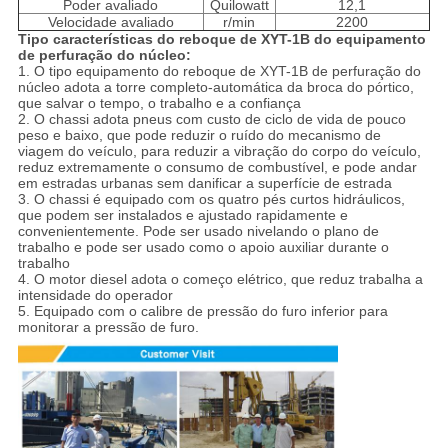
Poder avaliado
Quilowatt
12,1
Velocidade avaliado
r/min
2200
Tipo características do reboque de XYT-1B do equipamento
de perfuração do núcleo:
1.
O tipo equipamento do reboque de XYT-1B de perfuração do
núcleo adota a torre completo-automática da broca do pórtico,
que salvar o tempo, o trabalho e a confiança
2. O chassi adota pneus com custo de ciclo de vida de pouco
peso e baixo, que pode reduzir o ruído do mecanismo de
viagem do veículo, para reduzir a vibração do corpo do veículo,
reduz extremamente o consumo de combustível, e pode andar
em estradas urbanas sem danificar a superfície de estrada
3. O chassi é equipado com os quatro pés curtos hidráulicos,
que podem ser instalados e ajustado rapidamente e
convenientemente. Pode ser usado nivelando o plano de
trabalho e pode ser usado como o apoio auxiliar durante o
trabalho
4. O motor diesel adota o começo elétrico, que reduz trabalha a
intensidade do operador
5. Equipado com o calibre de pressão do furo inferior para
monitorar a pressão de furo.