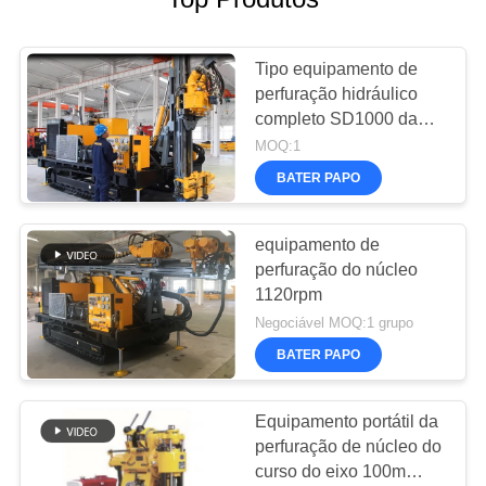
Tipo equipamento de
perfuração hidráulico
completo SD1000 da
esteira rolante do núcleo
MOQ:1
BATER PAPO
equipamento de
perfuração do núcleo
1120rpm
Negociável MOQ:1 grupo
BATER PAPO
Equipamento portátil da
perfuração de núcleo do
curso do eixo 100m