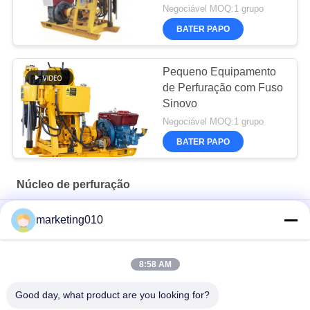
450mm
Negociável MOQ:1 grupo
BATER PAPO
Pequeno Equipamento
de Perfuração com Fuso
Sinovo
Negociável MOQ:1 grupo
BATER PAPO
Núcleo de perfuração
SM75 Máquina de perfuração multiuso
marketing010
Perfeito para projetos de perfuração
8:58 AM
Estação de perfuração de núcleo XY-200 Descobre
versatilidade Experiência de perfuração superior
Good day, what product are you looking for?