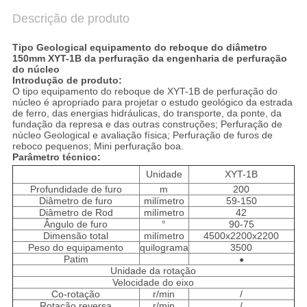
Descrição de produto
Tipo Geological equipamento do reboque do diâmetro
150mm XYT-1B da perfuração da engenharia de perfuração
do núcleo
Introdução de produto:
O tipo equipamento do reboque de XYT-1B de perfuração do
núcleo é apropriado para projetar o estudo geológico da estrada
de ferro, das energias hidráulicas, do transporte, da ponte, da
fundação da represa e das outras construções; Perfuração de
núcleo Geological e avaliação física; Perfuração de furos de
reboco pequenos; Mini perfuração boa.
Parâmetro técnico:
Unidade
XYT-1B
Profundidade de furo
m
200
Diâmetro de furo
milímetro
59-150
Diâmetro de Rod
milímetro
42
Ângulo de furo
°
90-75
Dimensão total
milímetro
4500x2200x2200
Peso do equipamento
quilograma
3500
Patim
●
Unidade da rotação
Velocidade do eixo
Co-rotação
r/min
/
Rotação reversa
r/min
/