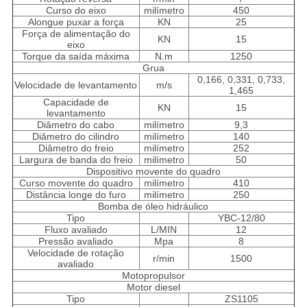
Curso do eixo
milímetro
450
Alongue puxar a força
KN
25
Força de alimentação do
KN
15
eixo
Torque da saída máxima
N.m
1250
Grua
0,166, 0,331, 0,733,
Velocidade de levantamento
m/s
1,465
Capacidade de
KN
15
levantamento
Diâmetro do cabo
milímetro
9,3
Diâmetro do cilindro
milímetro
140
Diâmetro do freio
milímetro
252
Largura de banda do freio
milímetro
50
Dispositivo movente do quadro
Curso movente do quadro
milímetro
410
Distância longe do furo
milímetro
250
Bomba de óleo hidráulico
Tipo
YBC-12/80
Fluxo avaliado
L/MIN
12
Pressão avaliado
Mpa
8
Velocidade de rotação
r/min
1500
avaliado
Motopropulsor
Motor diesel
Tipo
ZS1105