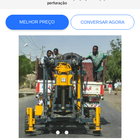
COMPANY
perfuração
NEWS
MELHOR PREÇO
CONVERSAR AGORA
MAPA
DO
SITE
POLÍTICA
DE
PRIVACIDADE