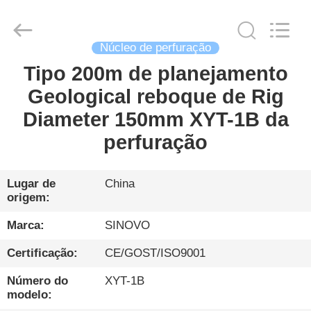
Sinovo
International
&
Sinovo
Heavy
Industry
Núcleo de perfuração
Co.Ltd..
All
Tipo 200m de planejamento
CASA
Rights
Reserved.
Geological reboque de Rig
PRODUTOS
Diameter 150mm XYT-1B da
perfuração
SHOW
DE
Lugar de
China
origem:
RV
Marca:
SINOVO
SOBRE
Certificação:
CE/GOST/ISO9001
NÓS
Número do
XYT-1B
modelo: