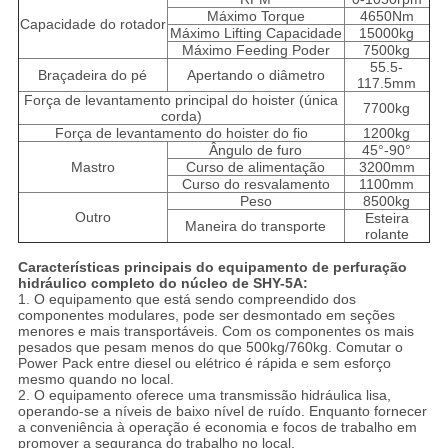
Máximo Torque
4650Nm
Capacidade do rotador
Máximo Lifting Capacidade
15000kg
Máximo Feeding Poder
7500kg
55.5-
Braçadeira do pé
Apertando o diâmetro
117.5mm
Força de levantamento principal do hoister (única
7700kg
corda)
Força de levantamento do hoister do fio
1200kg
Ângulo de furo
45°-90°
Mastro
Curso de alimentação
3200mm
Curso do resvalamento
1100mm
Peso
8500kg
Outro
Esteira
Maneira do transporte
rolante
Características principais do equipamento de perfuração
hidráulico completo do núcleo de SHY-5A:
1.
O equipamento que está sendo compreendido dos
componentes modulares, pode ser desmontado em seções
menores e mais transportáveis. Com os componentes os mais
pesados que pesam menos do que 500kg/760kg. Comutar o
Power Pack entre diesel ou elétrico é rápida e sem esforço
mesmo quando no local.
2. O equipamento oferece uma transmissão hidráulica lisa,
operando-se a níveis de baixo nível de ruído. Enquanto fornecer
a conveniência à operação é economia e focos de trabalho em
promover a segurança do trabalho no local.