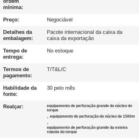
EXCURSÃO
ordem
mínima:
DA
Preço:
Negociável
FÁBRICA
Detalhes da
Pacote internacional da caixa da
embalagem:
caixa da exportação
CONTROLE
DA
Tempo de
No estoque
entrega:
QUALIDADE
Termos de
T/T&L/C
pagamento:
CONTACTE-
Habilidade da
30 pelo mês
NOS
fonte:
Realçar:
equipamento de perfuração grande do núcleo do
CONVERSAR
torque
,
equipamento de perfuração do núcleo de 1500m
AGORA
,
equipamento de perfuração grande da esteira
rolante do torque