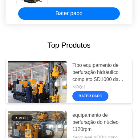
Bater papo
Top Produtos
Tipo equipamento de
perfuração hidráulico
completo SD1000 da
esteira rolante do núcleo
MOQ:1
BATER PAPO
equipamento de
perfuração do núcleo
1120rpm
Negociável MOQ:1 grupo