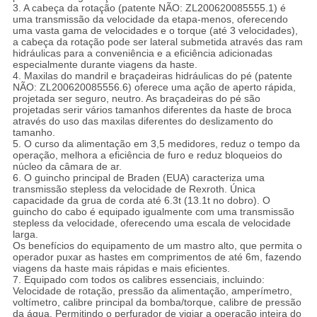
3. A cabeça da rotação (patente NÃO: ZL200620085555.1) é
uma transmissão da velocidade da etapa-menos, oferecendo
uma vasta gama de velocidades e o torque (até 3 velocidades),
a cabeça da rotação pode ser lateral submetida através das ram
hidráulicas para a conveniência e a eficiência adicionadas
especialmente durante viagens da haste.
4. Maxilas do mandril e braçadeiras hidráulicas do pé (patente
NÃO: ZL200620085556.6) oferece uma ação de aperto rápida,
projetada ser seguro, neutro. As braçadeiras do pé são
projetadas serir vários tamanhos diferentes da haste de broca
através do uso das maxilas diferentes do deslizamento do
tamanho.
5. O curso da alimentação em 3,5 medidores, reduz o tempo da
operação, melhora a eficiência de furo e reduz bloqueios do
núcleo da câmara de ar.
6. O guincho principal de Braden (EUA) caracteriza uma
transmissão stepless da velocidade de Rexroth. Única
capacidade da grua de corda até 6.3t (13.1t no dobro). O
guincho do cabo é equipado igualmente com uma transmissão
stepless da velocidade, oferecendo uma escala de velocidade
larga.
Os benefícios do equipamento de um mastro alto, que permita o
operador puxar as hastes em comprimentos de até 6m, fazendo
viagens da haste mais rápidas e mais eficientes.
7. Equipado com todos os calibres essenciais, incluindo:
Velocidade de rotação, pressão da alimentação, amperímetro,
voltímetro, calibre principal da bomba/torque, calibre de pressão
da água. Permitindo o perfurador de vigiar a operação inteira do