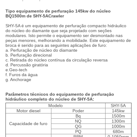
Tipo equipamento de perfuração 145kw do núcleo
BQ1500m de SHY-5ACrawler
SHY-5A é um equipamento de perfuração compacto hidráulico
do núcleo do diamante que seja projetado com seções
modulares. Isto permite o equipamento ser desmontado nas
peças menores, melhorando a mobilidade. Este equipamento de
broca é serido para as seguintes aplicações de furo:
a. Perfuração de núcleo do diamante
b. Perfuração direcional
c. Retirada do núcleo contínua da circulação reversa
d. Percussão giratória
e.Geo-tech
f. Furos da água
g. Anchorage
Parâmetros técnicos do equipamento de perfuração
hidráulico completo do núcleo de SHY-5A:
Modelo
SHY-5A
Motor diesel
Poder
145kw
Bq
1500m
NQ
1300m
Capacidade de furo
QG
1000m
PQ
680m
RPM
0-1050rpm