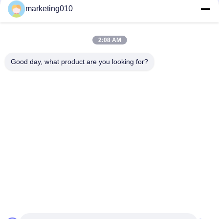
SM75 Máquina de perfuração multiuso
marketing010
Perfeito para projetos de perfuração
2:08 AM
Estação de perfuração de núcleo XY-200 Descobre
versatilidade Experiência de perfuração superior
Good day, what product are you looking for?
Categorias populares
Todos
Disjuntor Hidráulico 
Rotativa De 
Da Pilha
Perfuração
Núcleo De 
Equipamento CFA
Perfuração
Waterwell De 
Rotador Da 
Perfuração
Embalagem
Lagartas 
Desander
Perfuradoras 
Hidráulica