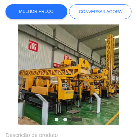
COMPANY
NEWS
MELHOR PREÇO
CONVERSAR AGORA
MAPA
DO
SITE
POLÍTICA
DE
PRIVACIDADE
Descrição de produto