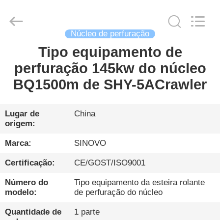
Sinovo
International
&
Sinovo
Heavy
Industry
Núcleo de perfuração
Co.Ltd..
All
Tipo equipamento de
CASA
Rights
Reserved.
perfuração 145kw do núcleo
PRODUTOS
BQ1500m de SHY-5ACrawler
SHOW
Lugar de
China
origem:
DE
RV
Marca:
SINOVO
Certificação:
CE/GOST/ISO9001
SOBRE
Número do
Tipo equipamento da esteira rolante
NÓS
modelo:
de perfuração do núcleo
Quantidade de
1 parte