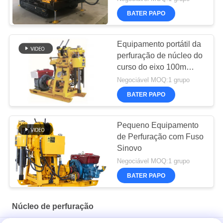
BATER PAPO
Equipamento portátil da
perfuração de núcleo do
curso do eixo 100m
450mm
Negociável MOQ:1 grupo
BATER PAPO
Pequeno Equipamento
de Perfuração com Fuso
Sinovo
Negociável MOQ:1 grupo
BATER PAPO
Núcleo de perfuração