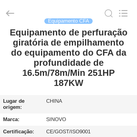
Sinovo
International
&
Sinovo
Heavy
Industry
Equipamento CFA
Co.Ltd..
All
Equipamento de perfuração
CASA
Rights
Reserved.
giratória de empilhamento
PRODUTOS
do equipamento do CFA da
profundidade de
SHOW
16.5m/78m/Min 251HP
DE
187KW
RV
Lugar de
CHINA
origem:
SOBRE
NÓS
Marca:
SINOVO
Certificação:
CE/GOST/ISO9001