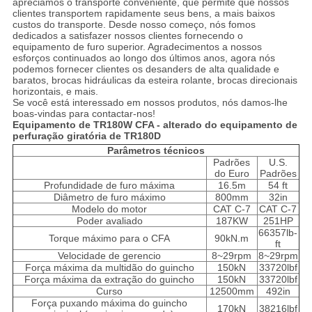
apreciamos o transporte conveniente, que permite que nossos
clientes transportem rapidamente seus bens, a mais baixos
custos do transporte. Desde nosso começo, nós fomos
dedicados a satisfazer nossos clientes fornecendo o
equipamento de furo superior. Agradecimentos a nossos
esforços continuados ao longo dos últimos anos, agora nós
podemos fornecer clientes os desanders de alta qualidade e
baratos, brocas hidráulicas da esteira rolante, brocas direcionais
horizontais, e mais.
Se você está interessado em nossos produtos, nós damos-lhe
boas-vindas para contactar-nos!
Equipamento de TR180W CFA - alterado do equipamento de
perfuração giratória de TR180D
Parâmetros técnicos
Padrões
U.S.
do Euro
Padrões
Profundidade de furo máxima
16.5m
54 ft
Diâmetro de furo máximo
800mm
32in
Modelo do motor
CAT C-7
CAT C-7
Poder avaliado
187KW
251HP
66357lb-
Torque máximo para o CFA
90kN.m
ft
Velocidade de gerencio
8~29rpm
8~29rpm
Força máxima da multidão do guincho
150kN
33720lbf
Força máxima da extração do guincho
150kN
33720lbf
Curso
12500mm
492in
Força puxando máxima do guincho
170kN
38216lbf