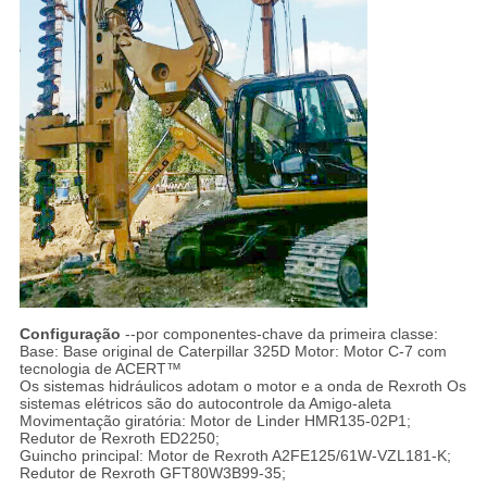
Configuração
--por componentes-chave da primeira classe:
Base: Base original de Caterpillar 325D
Motor: Motor C-7 com
tecnologia de ACERT™
Os sistemas hidráulicos adotam o motor e a onda de Rexroth
Os
sistemas elétricos são do autocontrole da Amigo-aleta
Movimentação giratória: Motor de Linder HMR135-02P1;
Redutor de Rexroth ED2250;
Guincho principal: Motor de Rexroth A2FE125/61W-VZL181-K;
Redutor de Rexroth GFT80W3B99-35;