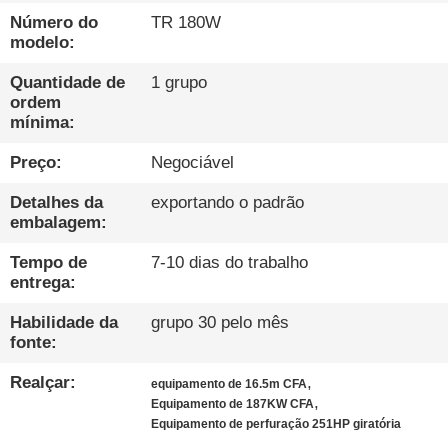
EXCURSÃO
Número do
TR 180W
DA
modelo:
FÁBRICA
Quantidade de
1 grupo
ordem
mínima:
CONTROLE
Preço:
Negociável
DA
QUALIDADE
Detalhes da
exportando o padrão
embalagem:
CONTACTE-
Tempo de
7-10 dias do trabalho
entrega:
NOS
Habilidade da
grupo 30 pelo mês
fonte:
CONVERSAR
Realçar:
,
equipamento de 16.5m CFA
AGORA
,
Equipamento de 187KW CFA
Equipamento de perfuração 251HP giratória