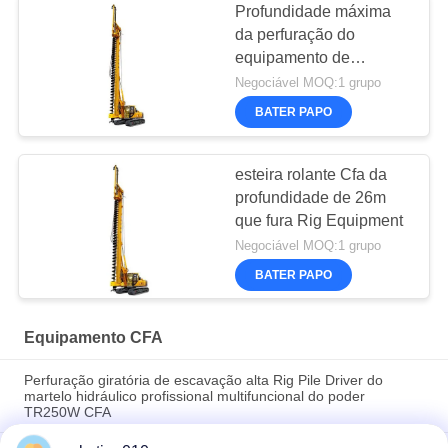
Profundidade máxima
da perfuração do
equipamento de
perfuração do CFA da
Negociável MOQ:1 grupo
boa qualidade de China
BATER PAPO
16,5 m para a pilha da
fundação
esteira rolante Cfa da
profundidade de 26m
que fura Rig Equipment
Negociável MOQ:1 grupo
BATER PAPO
Equipamento CFA
Perfuração giratória de escavação alta Rig Pile Driver do
martelo hidráulico profissional multifuncional do poder
TR250W CFA