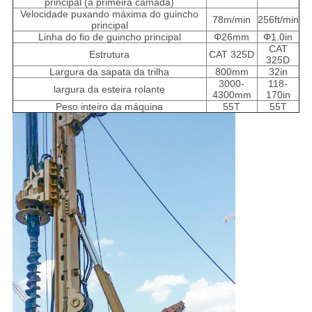
principal (a primeira camada)
Velocidade puxando máxima do guincho
78m/min
256ft/min
principal
Linha do fio de guincho principal
Φ26mm
Φ1.0in
CAT
Estrutura
CAT 325D
325D
Largura da sapata da trilha
800mm
32in
3000-
118-
largura da esteira rolante
4300mm
170in
Peso inteiro da máquina
55T
55T