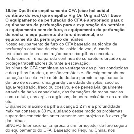
16.5m Dpeth de empilhamento CFA (eixo helicoidal
contínuo do voo) que empilha Rig On Original CAT Base
O equipamento da perfuração do CFA é apropriado para o
equipamento da perfuração para a exploração do petróleo,
o equipamento bem de furo, o equipamento da perfuração
de rocha, o equipamento do furo direcional, e o
equipamento da perfuração de núcleo.
Nosso equipamento de furo do CFA baseado na técnica de
perfuração contínua do eixo helicoidal do voo, é usado
principalmente na construção para criar pilhas concretas.
Pode construir uma parede contínua do concreto reforçado que
protege trabalhadores durante a escavação.
As pilhas do CFA combinam as vantagens das pilhas conduzidas
e das pilhas furadas, que são versáteis e não exigem nenhuma
remoção do solo. Este método de furo permite o equipamento
de furo de escavar uma grande variedade de solos, seco ou
água-registrado, fraco ou coesivo, e de penetrá-la igualmente
através da baixa capacidade, das formações de rocha macias
como o tufo, das argilas argilosos, da pedra calcária e do arenito
etc.
O diâmetro máximo da pilha alcança 1,2 m e a profundidade
máxima consegue 30 m, ajudando desse modo os problemas
superados conectados anteriormente aos projetos e à execução
das pilhas.
SINOVO Internacional Empresa é um fornecedor de furo seguro
do equipamento do CFA. Baseado no Pequim, China, nós