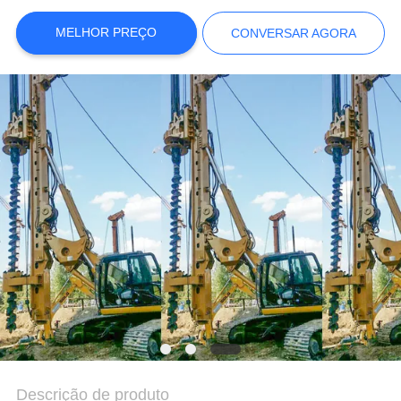
COMPANY
NEWS
MELHOR PREÇO
CONVERSAR AGORA
MAPA
DO
SITE
POLÍTICA
DE
PRIVACIDADE
Descrição de produto