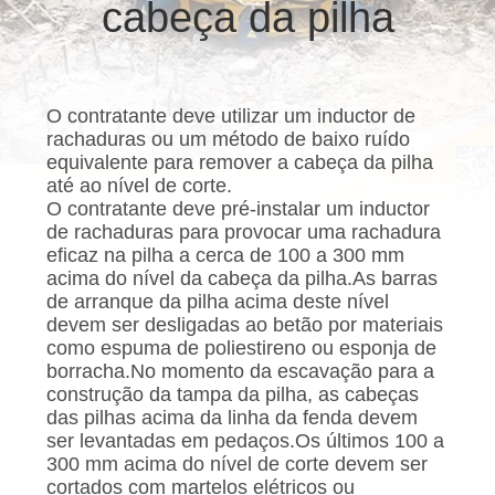
EXCURSÃO
cabeça da pilha
Industry
Co.Ltd..
DA
All
Rights
Reserved.
FÁBRICA
O contratante deve utilizar um inductor de
rachaduras ou um método de baixo ruído
CONTROLE
equivalente para remover a cabeça da pilha
DA
até ao nível de corte.
O contratante deve pré-instalar um inductor
QUALIDADE
de rachaduras para provocar uma rachadura
eficaz na pilha a cerca de 100 a 300 mm
acima do nível da cabeça da pilha.As barras
CONTACTE-
de arranque da pilha acima deste nível
NOS
devem ser desligadas ao betão por materiais
como espuma de poliestireno ou esponja de
borracha.No momento da escavação para a
CONVERSAR
construção da tampa da pilha, as cabeças
das pilhas acima da linha da fenda devem
AGORA
ser levantadas em pedaços.Os últimos 100 a
300 mm acima do nível de corte devem ser
cortados com martelos elétricos ou