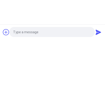
núcleo de exploração geológica
de alta precisão, testemunho
profissional e testes SPT tudo-
em-um
topo
Conversar Agora
Categorias populares
Todos
Disjuntor Hidráulico 
Rotativa De 
Photo
Da Pilha
Perfuração
Video Call
Núcleo De 
Equipamento CFA
Perfuração
Audio Call
Waterwell De 
Rotador Da 
Perfuração
Embalagem
Lagartas 
Desander
Perfuradoras 