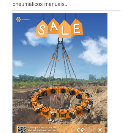
COMPANY
pneumáticos manuais..
NEWS
MAPA
DO
SITE
POLÍTICA
DE
PRIVACIDADE