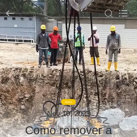
derlandse
ληνικά
日
本語
한국
العرب
हिन्दी
Türkçe
CASA
ndonesia
iếng Việt
ไทย
বাংলা
فارسی
PRODUTOS
Polski
SHOW
China
bom
DE
Qualidade
Disjuntor
hidráulico
RV
da
pilha
fornecedor.
Copyright
NEWS
©
SOBRE
2010
-
Nov 10, 2023
2026
NÓS
Beijing
Sinovo
Como remover a
International
&
Sinovo
Heavy