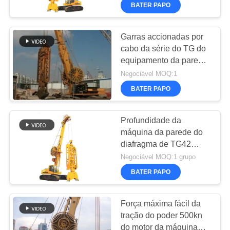
EXCURSÃO
BATER PAPO
Industry
Co.Ltd..
DA
All
Rights
Reserved.
FÁBRICA
Garras accionadas por
cabo da série do TG do
equipamento da parede
CONTROLE
do diafragma
Negociável MOQ:1
DA
BATER PAPO
QUALIDADE
Profundidade da
máquina da parede do
CONTACTE-
diafragma de TG42
NOS
261kw da trincheira 80m
Negociável MOQ:1 grupo
para paredes
BATER PAPO
permanentes da
CONVERSAR
fundação dos sistemas
AGORA
da retenção
Força máxima fácil da
tração do poder 500kn
do motor da máquina