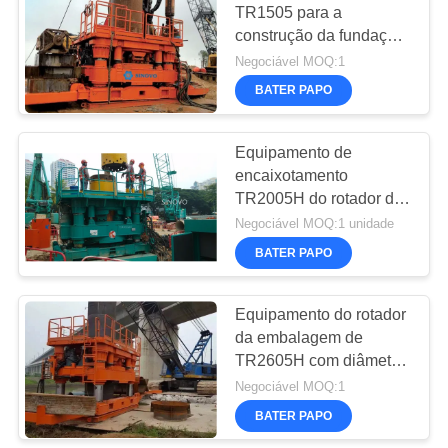
TR1505 para a
construção da fundação
de pilha com diâmetro
Negociável MOQ:1
de 8 - de 15m
BATER PAPO
Equipamento de
encaixotamento
TR2005H do rotador da
embalagem da pilha do
Negociável MOQ:1 unidade
furo
BATER PAPO
Equipamento do rotador
da embalagem de
TR2605H com diâmetro
do furo de 1,2 - de 2.6M
Negociável MOQ:1
e 1,8 velocidades
BATER PAPO
revolvendo