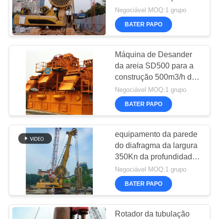
COMPANY
261KW da parede do
Negociável MOQ:1 grupo
NEWS
diafragma da operação
BATER PAPO
MAPA
Máquina de Desander
DO
da areia SD500 para a
construção 500m3/h da
SITE
fundação para separar a
Negociável MOQ:1 grupo
areia do líquido de furo
BATER PAPO
POLÍTICA
DE
equipamento da parede
PRIVACIDADE
do diafragma da largura
350Kn da profundidade
1200mm de 60m
Negociável MOQ:1 grupo
BATER PAPO
Rotador da tubulação