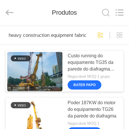
derlandse
ληνικά
日
Produtos
本語
한국
العرب
हिन्दी
Türkçe
CASA
ndonesia
iếng Việt
heavy construction equipment fabricação online
ไทย
বাংলা
فارسی
PRODUTOS
Polski
Custo running do
equipamento TG35 da
SHOW
China
parede do diafragma
bom
DE
Qualidade
baixo com o certificado
Negociável MOQ:1 grupo
Disjuntor
hidráulico
do GOST do GV do
RV
da
BATER PAPO
pilha
ISO/do CE/
fornecedor.
Copyright
©
SOBRE
2010
Poder 187KW do motor
-
2026
do equipamento TG26
NÓS
Beijing
Sinovo
da parede do diafragma
International
&
Negociável MOQ:1
Sinovo
Heavy